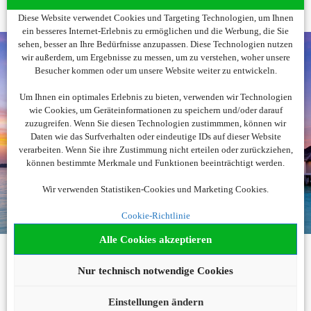
Diese Website verwendet Cookies und Targeting Technologien, um Ihnen
ein besseres Internet-Erlebnis zu ermöglichen und die Werbung, die Sie
sehen, besser an Ihre Bedürfnisse anzupassen. Diese Technologien nutzen
wir außerdem, um Ergebnisse zu messen, um zu verstehen, woher unsere
Besucher kommen oder um unsere Website weiter zu entwickeln.
Noch nicht fündig
Um Ihnen ein optimales Erlebnis zu bieten, verwenden wir Technologien
wie Cookies, um Geräteinformationen zu speichern und/oder darauf
geworden?
zuzugreifen. Wenn Sie diesen Technologien zustimmmen, können wir
Daten wie das Surfverhalten oder eindeutige IDs auf dieser Website
verarbeiten. Wenn Sie ihre Zustimmung nicht erteilen oder zurückziehen,
Wir beraten Sie gerne!
können bestimmte Merkmale und Funktionen beeinträchtigt werden.
040 42236 0499
Wir verwenden Statistiken-Cookies und Marketing Cookies.
buchung@urlaubsplus.de
Cookie-Richtlinie
Alle Cookies akzeptieren
KONTAKT
Nur technisch notwendige Cookies
Telefonisch
Reiseanfrage
Einstellungen ändern