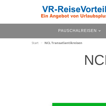
PAUSCHALREISEN
Start
>
NCL Transatlantikreisen
NCL