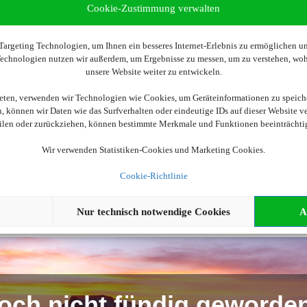
Cookie-Zustimmung verwalten
argeting Technologien, um Ihnen ein besseres Internet-Erlebnis zu ermöglichen und
 Technologien nutzen wir außerdem, um Ergebnisse zu messen, um zu verstehen, w
Wir brauchen Ihre Einwilligung
unsere Website weiter zu entwickeln.
ellen, aktivieren Sie bitte die Cookies. Es werden ggf. personenbe
ieten, verwenden wir Technologien wie Cookies, um Geräteinformationen zu speich
 können wir Daten wie das Surfverhalten oder eindeutige IDs auf dieser Website v
eilen oder zurückziehen, können bestimmte Merkmale und Funktionen beeinträchti
Cookies akzeptieren
Wir verwenden Statistiken-Cookies und Marketing Cookies.
Cookie-Richtlinie
Nur technisch notwendige Cookies
A
och nicht fündig geworde