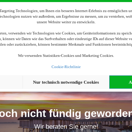
Wir brauchen Ihre Einwilligung
argeting Technologien, um Ihnen ein besseres Internet-Erlebnis zu ermöglichen und
 Technologien nutzen wir außerdem, um Ergebnisse zu messen, um zu verstehen, w
unsere Website weiter zu entwickeln.
ellen, aktivieren Sie bitte die Cookies. Es werden ggf. personenbe
ieten, verwenden wir Technologien wie Cookies, um Geräteinformationen zu speich
 können wir Daten wie das Surfverhalten oder eindeutige IDs auf dieser Website v
Cookies akzeptieren
eilen oder zurückziehen, können bestimmte Merkmale und Funktionen beeinträchti
Wir verwenden Statistiken-Cookies und Marketing Cookies.
Cookie-Richtlinie
Nur technisch notwendige Cookies
A
och nicht fündig geworde
Wir beraten Sie gerne!