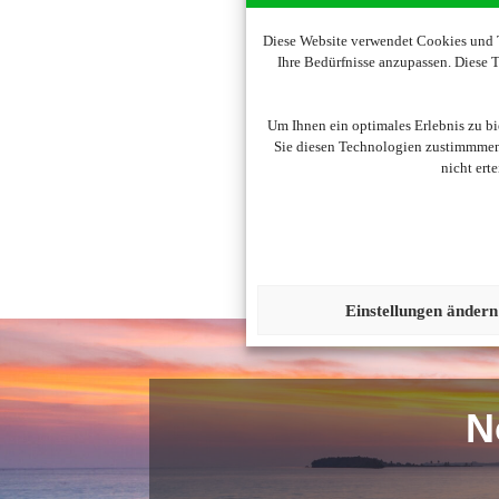
Diese Website verwendet Cookies und T
Ihre Bedürfnisse anzupassen. Diese
Um diesen Inhalt darzust
Um Ihnen ein optimales Erlebnis zu b
Sie diesen Technologien zustimmmen,
nicht ert
Einstellungen ändern
N