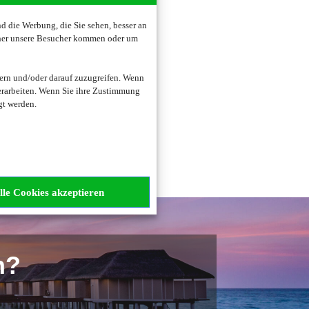
 die Werbung, die Sie sehen, besser an
oher unsere Besucher kommen oder um
zogene Daten verarbeitet.
ern und/oder darauf zuzugreifen. Wenn
erarbeiten. Wenn Sie ihre Zustimmung
gt werden.
lle Cookies akzeptieren
n?