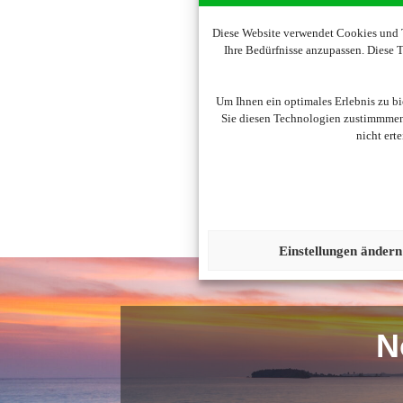
Diese Website verwendet Cookies und T
Ihre Bedürfnisse anzupassen. Diese
Um diesen Inhalt darzust
Um Ihnen ein optimales Erlebnis zu b
Sie diesen Technologien zustimmmen,
nicht ert
Einstellungen ändern
N