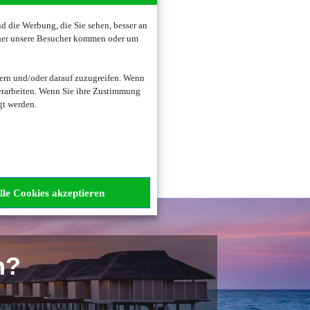
 die Werbung, die Sie sehen, besser an
oher unsere Besucher kommen oder um
zogene Daten verarbeitet.
ern und/oder darauf zuzugreifen. Wenn
erarbeiten. Wenn Sie ihre Zustimmung
gt werden.
lle Cookies akzeptieren
n?