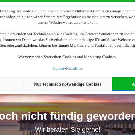
Wir brauchen Ihre Einwilligung
argeting Technologien, um Ihnen ein besseres Internet-Erlebnis zu ermöglichen und
 Technologien nutzen wir außerdem, um Ergebnisse zu messen, um zu verstehen, w
unsere Website weiter zu entwickeln.
ellen, aktivieren Sie bitte die Cookies. Es werden ggf. personenbe
ieten, verwenden wir Technologien wie Cookies, um Geräteinformationen zu speich
 können wir Daten wie das Surfverhalten oder eindeutige IDs auf dieser Website v
Cookies akzeptieren
eilen oder zurückziehen, können bestimmte Merkmale und Funktionen beeinträchti
Wir verwenden Statistiken-Cookies und Marketing Cookies.
Cookie-Richtlinie
Nur technisch notwendige Cookies
A
och nicht fündig geworde
Wir beraten Sie gerne!